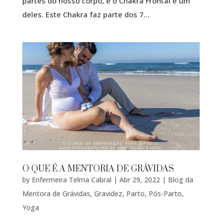
partes do nosso corpo, e o Chakra Frontal é um
deles. Este Chakra faz parte dos 7...
O QUE É A MENTORIA DE GRÁVIDAS
by
Enfermeira Telma Cabral
|
Abr 29, 2022
|
Blog da
Mentora de Grávidas
,
Gravidez
,
Parto
,
Pós-Parto
,
Yoga