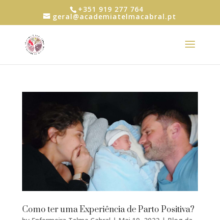
+351 919 277 764
geral@academiatelmacabral.pt
Como ter uma Experiência de Parto Positiva?