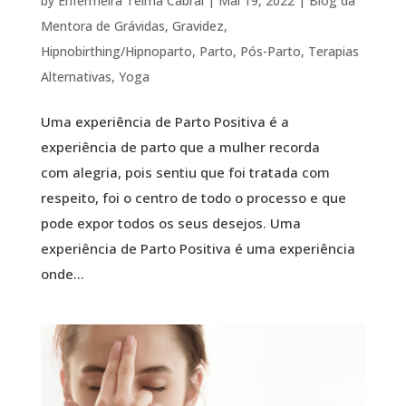
by
Enfermeira Telma Cabral
|
Mai 19, 2022
|
Blog da
Mentora de Grávidas
,
Gravidez
,
Hipnobirthing/Hipnoparto
,
Parto
,
Pós-Parto
,
Terapias
Alternativas
,
Yoga
Uma experiência de Parto Positiva é a
experiência de parto que a mulher recorda
com alegria, pois sentiu que foi tratada com
respeito, foi o centro de todo o processo e que
pode expor todos os seus desejos. Uma
experiência de Parto Positiva é uma experiência
onde...