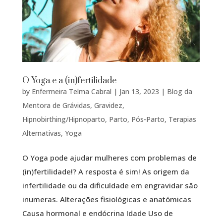
O Yoga e a (in)fertilidade
by
Enfermeira Telma Cabral
|
Jan 13, 2023
|
Blog da
Mentora de Grávidas
,
Gravidez
,
Hipnobirthing/Hipnoparto
,
Parto
,
Pós-Parto
,
Terapias
Alternativas
,
Yoga
O Yoga pode ajudar mulheres com problemas de
(in)fertilidade!? A resposta é sim! As origem da
infertilidade ou da dificuldade em engravidar são
inumeras. Alterações fisiológicas e anatómicas
Causa hormonal e endócrina Idade Uso de