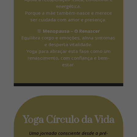
energética.
Porque a mãe também nasce e merece
ser cuidada com amor e presença.
🌸
Menopausa – O Renascer
Equilibra corpo e emoções, alivia sintomas
e desperta vitalidade.
Yoga para abraçar esta fase como um
renascimento, com confiança e bem-
estar.
Yoga Círculo da Vida
Uma jornada consciente desde a pré-