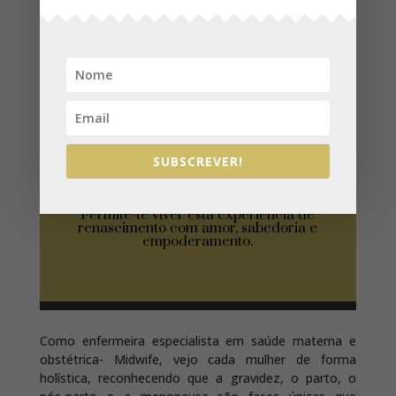
reconexão contigo mesma e no
acolhimento da tua nova identidade
como mãe.
Através do movimento, da respiração,
da meditação, esta jornada ajuda-te a
celebrar a vida que floresce dentro de ti,
a confiar no teu corpo e a preparar-te
SUBSCREVER!
para viver a maternidade em plenitude.
Permite-te viver esta experiência de
renascimento com amor, sabedoria e
empoderamento.
Como enfermeira especialista em saúde materna e
obstétrica- Midwife, vejo cada mulher de forma
holística, reconhecendo que a gravidez, o parto, o