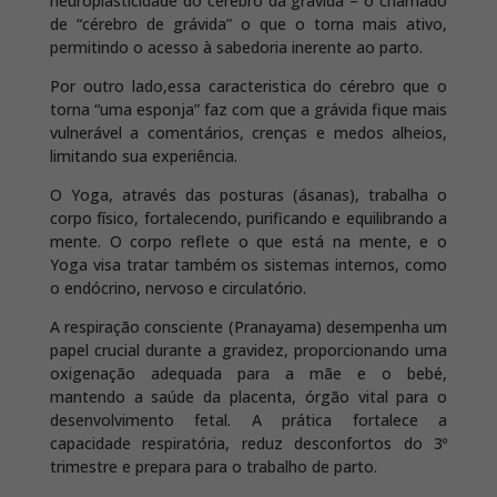
neuroplasticidade do cérebro da grávida – o chamado
de “cérebro de grávida” o que o torna mais ativo,
permitindo o acesso à sabedoria inerente ao parto.
Por outro lado,essa caracteristica do cérebro que o
torna “uma esponja” faz com que a grávida fique mais
vulnerável a comentários, crenças e medos alheios,
limitando sua experiência.
O Yoga, através das posturas (ásanas), trabalha o
corpo físico, fortalecendo, purificando e equilibrando a
mente. O corpo reflete o que está na mente, e o
Yoga visa tratar também os sistemas internos, como
o endócrino, nervoso e circulatório.
A respiração consciente (Pranayama) desempenha um
papel crucial durante a gravidez, proporcionando uma
oxigenação adequada para a mãe e o bebé,
mantendo a saúde da placenta, órgão vital para o
desenvolvimento fetal. A prática fortalece a
capacidade respiratória, reduz desconfortos do 3º
trimestre e prepara para o trabalho de parto.