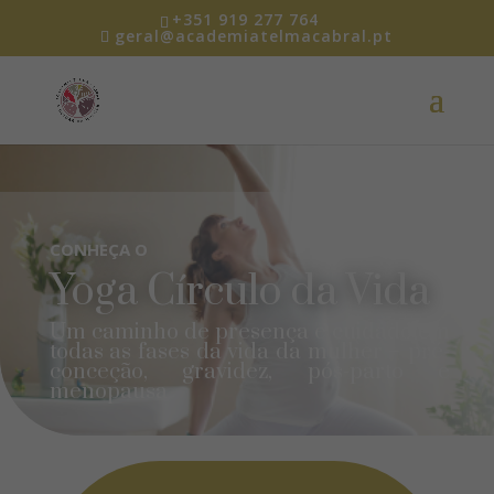
+351 919 277 764
geral@academiatelmacabral.pt
CONHEÇA O
Yoga Círculo da Vida
Um caminho de presença e cuidado em
todas as fases da vida da mulher – pré-
conceção, gravidez, pós-parto e
menopausa