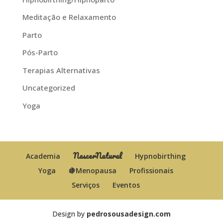
Meditação e Relaxamento
Parto
Pós-Parto
Terapias Alternativas
Uncategorized
Yoga
NascerNatural
Academia
Hypnobirthing
Yoga
🍇Menopausa
Profissionais
Serviços
Eventos
Design by
pedrosousadesign.com