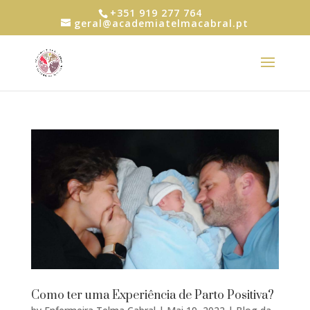
+351 919 277 764
geral@academiatelmacabral.pt
Como ter uma Experiência de Parto Positiva?