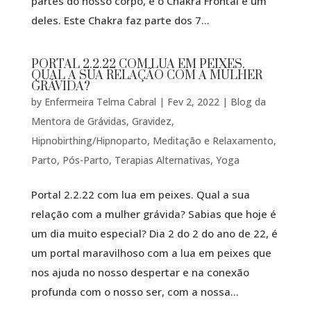
partes do nosso corpo, e o Chakra Frontal é um
deles. Este Chakra faz parte dos 7...
PORTAL 2.2.22 COM LUA EM PEIXES.
QUAL A SUA RELAÇÃO COM A MULHER
GRÁVIDA?
by
Enfermeira Telma Cabral
|
Fev 2, 2022
|
Blog da
Mentora de Grávidas
,
Gravidez
,
Hipnobirthing/Hipnoparto
,
Meditação e Relaxamento
,
Parto
,
Pós-Parto
,
Terapias Alternativas
,
Yoga
Portal 2.2.22 com lua em peixes. Qual a sua
relação com a mulher grávida? Sabias que hoje é
um dia muito especial? Dia 2 do 2 do ano de 22, é
um portal maravilhoso com a lua em peixes que
nos ajuda no nosso despertar e na conexão
profunda com o nosso ser, com a nossa...