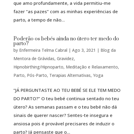
que amo profundamente, a vida permitiu-me
fazer “as pazes” com as minhas experiências de
parto, a tempo de não...
Poderão os bebés ainda no útero ter medo do
parto?
by
Enfermeira Telma Cabral
|
Ago 3, 2021
|
Blog da
Mentora de Grávidas
,
Gravidez
,
Hipnobirthing/Hipnoparto
,
Meditação e Relaxamento
,
Parto
,
Pós-Parto
,
Terapias Alternativas
,
Yoga
“JÁ PERGUNTASTE AO TEU BEBÉ SE ELE TEM MEDO
DO PARTO?” O teu bebé continua sentado no teu
útero? As semanas passam e o teu bebé não dá
sinais de querer nascer? Sentes-te insegura e
ansiosa pois é provável precisares de induzir o
parto? Já pensaste que o...