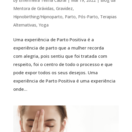
by
Enfermeira Telma Cabral
|
Mai 19, 2022
|
Blog da
Mentora de Grávidas
,
Gravidez
,
Hipnobirthing/Hipnoparto
,
Parto
,
Pós-Parto
,
Terapias
Alternativas
,
Yoga
Uma experiência de Parto Positiva é a
experiência de parto que a mulher recorda
com alegria, pois sentiu que foi tratada com
respeito, foi o centro de todo o processo e que
pode expor todos os seus desejos. Uma
experiência de Parto Positiva é uma experiência
onde...