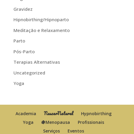
Gravidez
Hipnobirthing/Hipnoparto
Meditação e Relaxamento
Parto
Pós-Parto
Terapias Alternativas
Uncategorized
Yoga
NascerNatural
Academia
Hypnobirthing
Yoga
🍇Menopausa
Profissionais
Serviços
Eventos