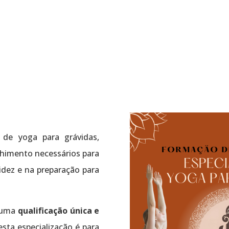
 de yoga para grávidas,
lhimento necessários para
idez e na preparação para
 uma
qualificação única e
sta especialização é para