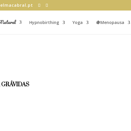
elmacabral.pt
rNatural
Hypnobirthing
Yoga
🍇Menopausa
 GRÁVIDAS
ir
a para
a