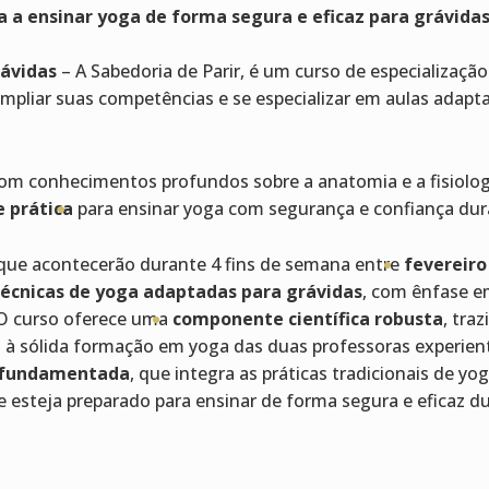
 a ensinar yoga de forma segura e eficaz para grávidas
rávidas
– A Sabedoria de Parir, é um curso de especializaç
mpliar suas competências e se especializar em aulas adapt
m conhecimentos profundos sobre a anatomia e a fisiologia
 prática
para ensinar yoga com segurança e confiança dura
 que acontecerão durante 4 fins de semana entre
fevereiro
técnicas de yoga adaptadas para grávidas
, com ênfase e
O curso oferece uma
componente científica robusta
, tra
da à sólida formação em yoga das duas professoras experien
 e fundamentada
, que integra as práticas tradicionais de y
ue esteja preparado para ensinar de forma segura e eficaz d